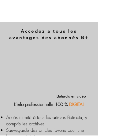
Accédez à tous les
avantages des abonnés B+
Batiactu en vidéo
L’info professionnelle 100 %
DIGITAL
Accès illimité à tous les articles Batiactu, y
compris les archives
Sauvegarde des articles favoris pour une
lecture optimisée