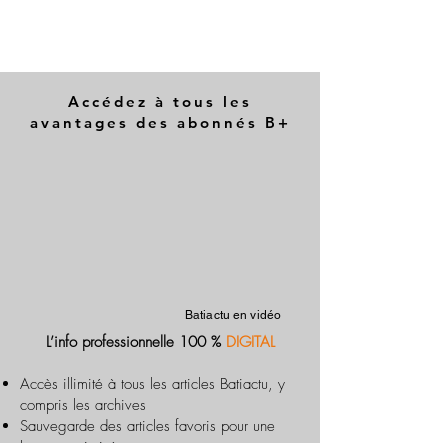
Accédez à tous les
avantages des abonnés B+
Batiactu en vidéo
L’info professionnelle 100 %
DIGITAL
Accès illimité à tous les articles Batiactu, y
compris les archives
Sauvegarde des articles favoris pour une
lecture optimisée