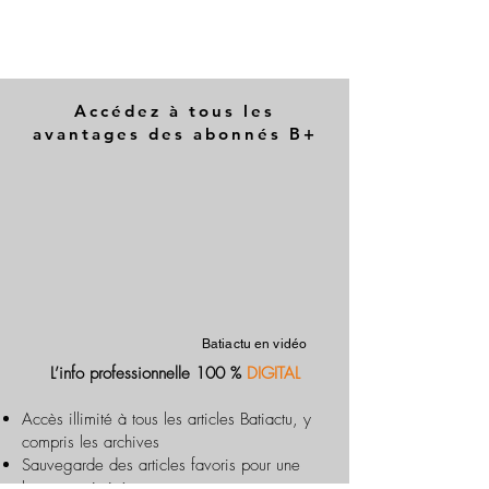
Accédez à tous les
avantages des abonnés B+
Batiactu en vidéo
L’info professionnelle 100 %
DIGITAL
Accès illimité à tous les articles Batiactu, y
compris les archives
Sauvegarde des articles favoris pour une
lecture optimisée