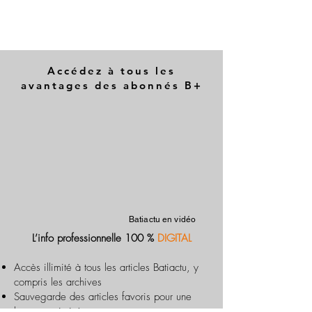
Accédez à tous les
avantages des abonnés B+
Batiactu en vidéo
L’info professionnelle 100 %
DIGITAL
Accès illimité à tous les articles Batiactu, y
compris les archives
Sauvegarde des articles favoris pour une
lecture optimisée