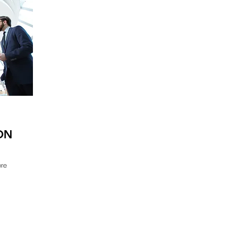
ON
bre