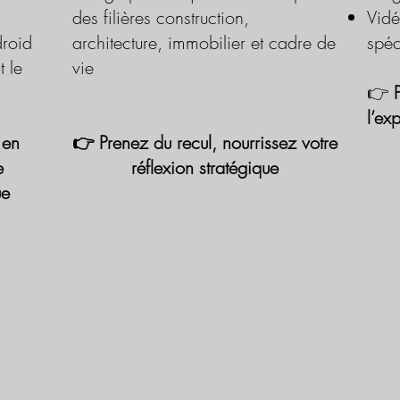
des filières construction,
Vidé
roid
architecture, immobilier et cadre de
spéc
t le
vie
👉
l’ex
 en
👉 Prenez du recul, nourrissez votre
e
réflexion stratégique
ue