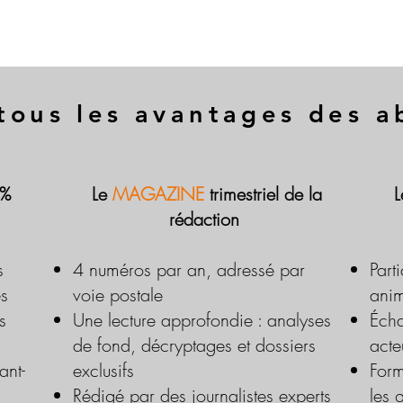
tous les avantages des 
 %
Le
MAGAZINE
trimestriel de la
rédaction
s
4 numéros par an, adressé par
Part
es
voie postale
anim
s
Une lecture approfondie : analyses
Écha
de fond, décryptages et dossiers
acte
ant-
exclusifs
Form
Rédigé par des journalistes experts
les 