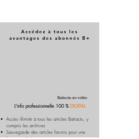
Accédez à tous les
avantages des abonnés B+
Batiactu en vidéo
L’info professionnelle 100 %
DIGITAL
Accès illimité à tous les articles Batiactu, y
compris les archives
Sauvegarde des articles favoris pour une
lecture optimisée