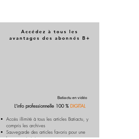
Accédez à tous les
avantages des abonnés B+
Batiactu en vidéo
L’info professionnelle 100 %
DIGITAL
Accès illimité à tous les articles Batiactu, y
compris les archives
Sauvegarde des articles favoris pour une
lecture optimisée