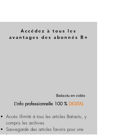
Accédez à tous les
avantages des abonnés B+
Batiactu en vidéo
L’info professionnelle 100 %
DIGITAL
Accès illimité à tous les articles Batiactu, y
compris les archives
Sauvegarde des articles favoris pour une
lecture optimisée