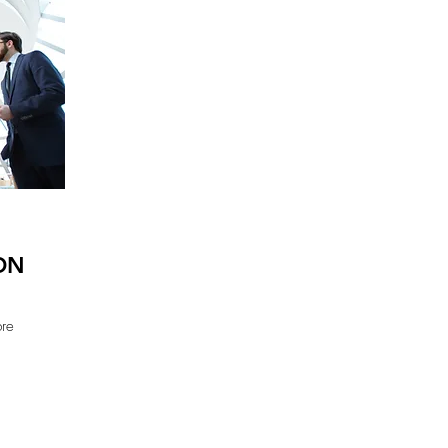
ON
bre