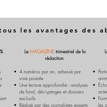
tous les avantages des 
 %
Le
MAGAZINE
trimestriel de la
rédaction
s
4 numéros par an, adressé par
Part
es
voie postale
anim
s
Une lecture approfondie : analyses
Écha
de fond, décryptages et dossiers
acte
ant-
exclusifs
Form
Rédigé par des journalistes experts
les 