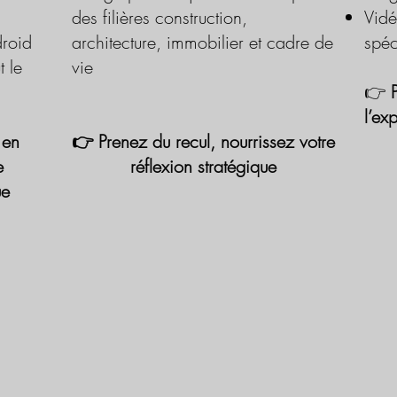
des filières construction,
Vidé
roid
architecture, immobilier et cadre de
spéc
t le
vie
👉
l’ex
 en
👉 Prenez du recul, nourrissez votre
e
réflexion stratégique
ue