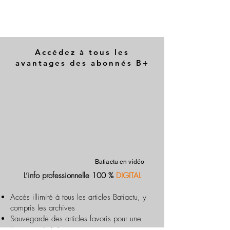
Accédez à tous les
avantages des abonnés B+
Batiactu en vidéo
L’info professionnelle 100 %
DIGITAL
Accès illimité à tous les articles Batiactu, y
compris les archives
Sauvegarde des articles favoris pour une
lecture optimisée