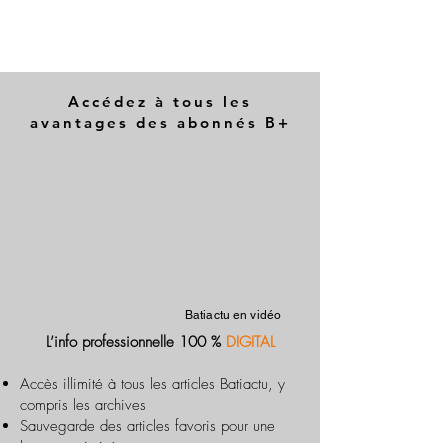
Accédez à tous les
avantages des abonnés B+
Batiactu en vidéo
L’info professionnelle 100 %
DIGITAL
Accès illimité à tous les articles Batiactu, y
compris les archives
Sauvegarde des articles favoris pour une
lecture optimisée