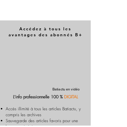
Accédez à tous les
avantages des abonnés B+
Batiactu en vidéo
L’info professionnelle 100 %
DIGITAL
Accès illimité à tous les articles Batiactu, y
compris les archives
Sauvegarde des articles favoris pour une
lecture optimisée