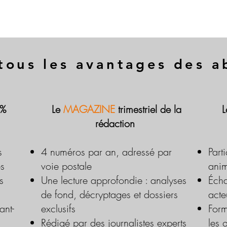
tous les avantages des 
 %
Le
MAGAZINE
trimestriel de la
rédaction
s
4 numéros par an, adressé par
Part
es
voie postale
anim
s
Une lecture approfondie : analyses
Écha
de fond, décryptages et dossiers
acte
ant-
exclusifs
Form
Rédigé par des journalistes experts
les 