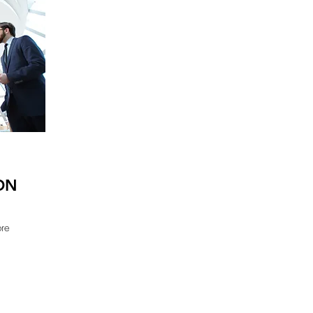
ON
bre