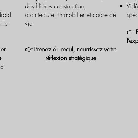
des filières construction,
Vidé
roid
architecture, immobilier et cadre de
spéc
t le
vie
👉
l’ex
 en
👉 Prenez du recul, nourrissez votre
e
réflexion stratégique
ue