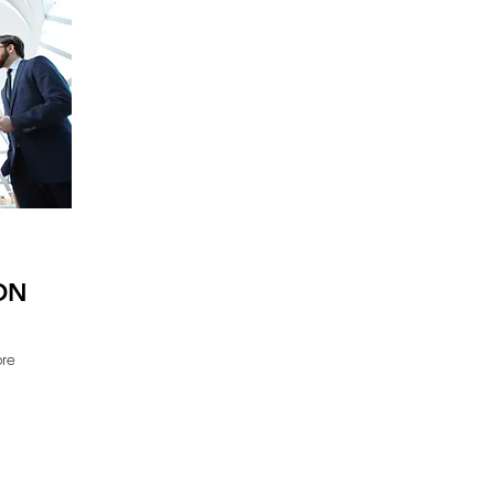
ON
bre