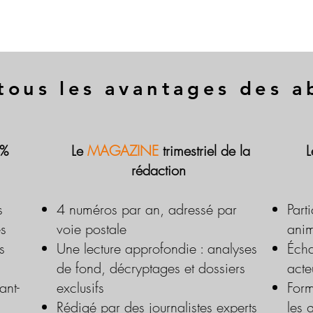
tous les avantages des 
 %
Le
MAGAZINE
trimestriel de la
rédaction
s
4 numéros par an, adressé par
Part
es
voie postale
anim
s
Une lecture approfondie : analyses
Écha
de fond, décryptages et dossiers
acte
ant-
exclusifs
Form
Rédigé par des journalistes experts
les 