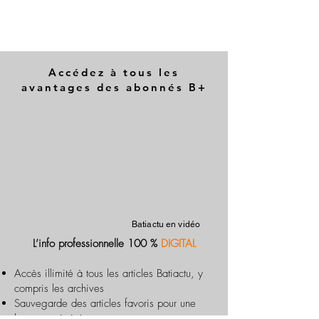
Accédez à tous les
avantages des abonnés B+
Batiactu en vidéo
L’info professionnelle 100 %
DIGITAL
Accès illimité à tous les articles Batiactu, y
compris les archives
Sauvegarde des articles favoris pour une
lecture optimisée