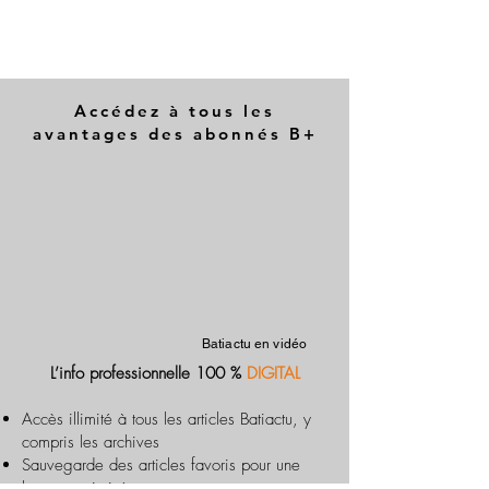
Accédez à tous les
avantages des abonnés B+
Batiactu en vidéo
L’info professionnelle 100 %
DIGITAL
Accès illimité à tous les articles Batiactu, y
compris les archives
Sauvegarde des articles favoris pour une
lecture optimisée