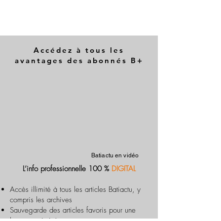
Accédez à tous les
avantages des abonnés B+
Batiactu en vidéo
L’info professionnelle 100 %
DIGITAL
Accès illimité à tous les articles Batiactu, y
compris les archives
Sauvegarde des articles favoris pour une
lecture optimisée