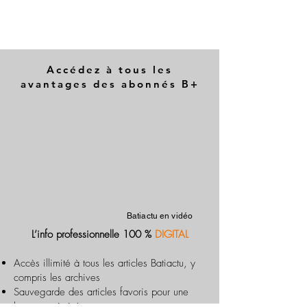
Accédez à tous les
avantages des abonnés B+
Batiactu en vidéo
L’info professionnelle 100 %
DIGITAL
Accès illimité à tous les articles Batiactu, y
compris les archives
Sauvegarde des articles favoris pour une
lecture optimisée