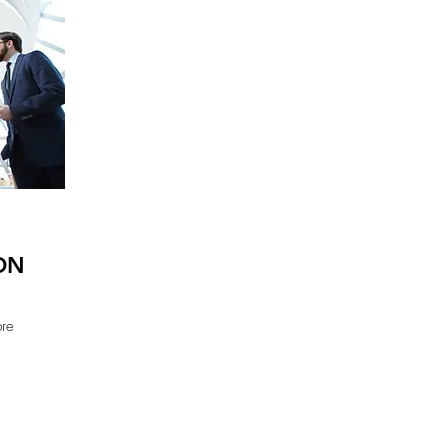
ON
bre