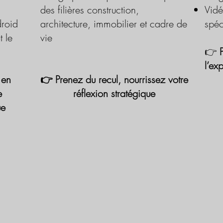
des filières construction,
Vidé
roid
architecture, immobilier et cadre de
spéc
t le
vie
👉
l’ex
 en
👉 Prenez du recul, nourrissez votre
e
réflexion stratégique
ue