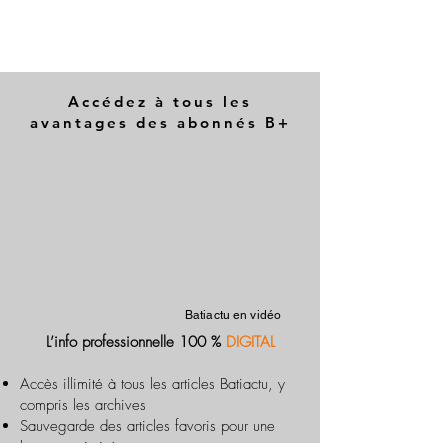
Accédez à tous les
avantages des abonnés B+
Batiactu en vidéo
L’info professionnelle 100 %
DIGITAL
Accès illimité à tous les articles Batiactu, y
compris les archives
Sauvegarde des articles favoris pour une
lecture optimisée