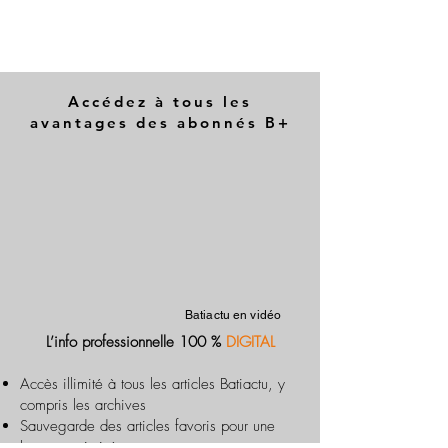
Accédez à tous les
avantages des abonnés B+
Batiactu en vidéo
L’info professionnelle 100 %
DIGITAL
Accès illimité à tous les articles Batiactu, y
compris les archives
Sauvegarde des articles favoris pour une
lecture optimisée