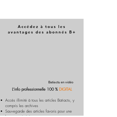
Accédez à tous les
avantages des abonnés B+
Batiactu en vidéo
L’info professionnelle 100 %
DIGITAL
Accès illimité à tous les articles Batiactu, y
compris les archives
Sauvegarde des articles favoris pour une
lecture optimisée