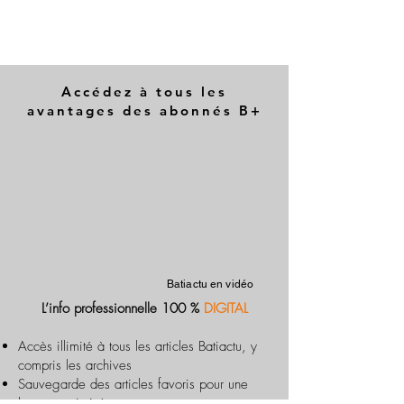
Accédez à tous les
avantages des abonnés B+
Batiactu en vidéo
L’info professionnelle 100 %
DIGITAL
Accès illimité à tous les articles Batiactu, y
compris les archives
Sauvegarde des articles favoris pour une
lecture optimisée