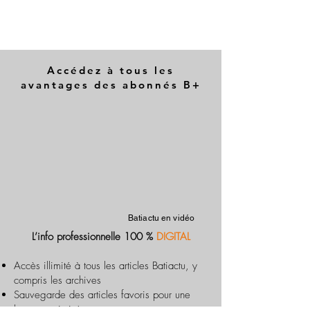
Accédez à tous les
avantages des abonnés B+
Batiactu en vidéo
L’info professionnelle 100 %
DIGITAL
Accès illimité à tous les articles Batiactu, y
compris les archives
Sauvegarde des articles favoris pour une
lecture optimisée