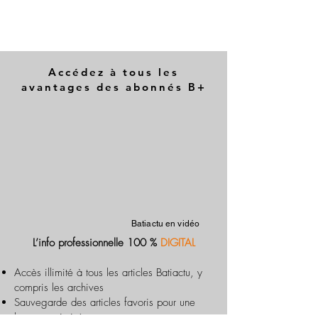
Accédez à tous les
avantages des abonnés B+
Batiactu en vidéo
L’info professionnelle 100 %
DIGITAL
Accès illimité à tous les articles Batiactu, y
compris les archives
Sauvegarde des articles favoris pour une
lecture optimisée