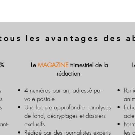
tous les avantages des 
 %
Le
MAGAZINE
trimestriel de la
rédaction
s
4 numéros par an, adressé par
Part
es
voie postale
anim
s
Une lecture approfondie : analyses
Écha
de fond, décryptages et dossiers
acte
ant-
exclusifs
Form
Rédigé par des journalistes experts
les 