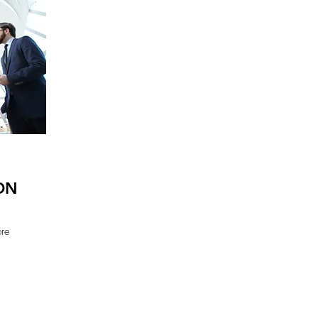
ON
bre