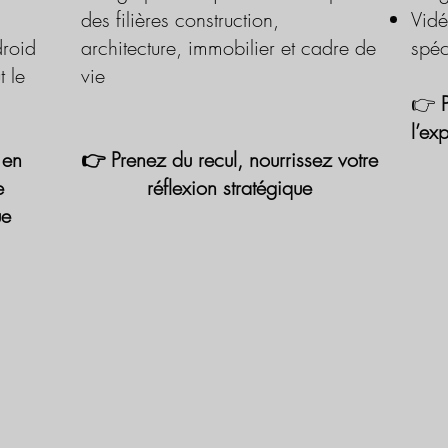
des filières construction,
Vidé
roid
architecture, immobilier et cadre de
spéc
t le
vie
👉
l’ex
 en
👉 Prenez du recul, nourrissez votre
e
réflexion stratégique
ue