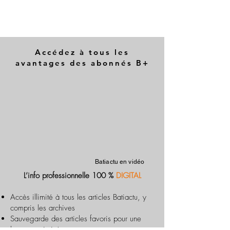
Accédez à tous les
avantages des abonnés B+
Batiactu en vidéo
L’info professionnelle 100 %
DIGITAL
Accès illimité à tous les articles Batiactu, y
compris les archives
Sauvegarde des articles favoris pour une
lecture optimisée