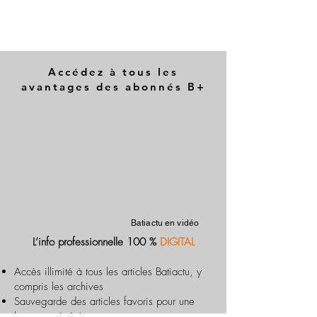
Accédez à tous les
avantages des abonnés B+
Batiactu en vidéo
L’info professionnelle 100 %
DIGITAL
Accès illimité à tous les articles Batiactu, y
compris les archives
Sauvegarde des articles favoris pour une
lecture optimisée