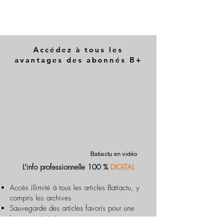
Accédez à tous les
avantages des abonnés B+
Batiactu en vidéo
L’info professionnelle 100 %
DIGITAL
Accès illimité à tous les articles Batiactu, y
compris les archives
Sauvegarde des articles favoris pour une
lecture optimisée