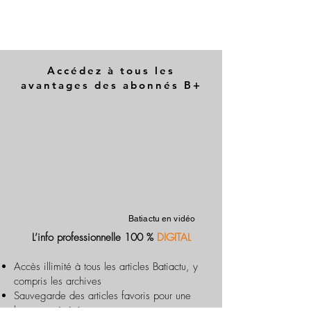
Accédez à tous les
avantages des abonnés B+
Batiactu en vidéo
L’info professionnelle 100 %
DIGITAL
Accès illimité à tous les articles Batiactu, y
compris les archives
Sauvegarde des articles favoris pour une
lecture optimisée