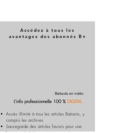
Accédez à tous les
avantages des abonnés B+
Batiactu en vidéo
L’info professionnelle 100 %
DIGITAL
Accès illimité à tous les articles Batiactu, y
compris les archives
Sauvegarde des articles favoris pour une
lecture optimisée