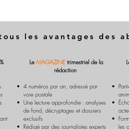
tous les avantages des 
 %
Le
MAGAZINE
trimestriel de la
rédaction
s
4 numéros par an, adressé par
Part
es
voie postale
anim
s
Une lecture approfondie : analyses
Écha
de fond, décryptages et dossiers
acte
ant-
exclusifs
Form
Rédigé par des journalistes experts
les 