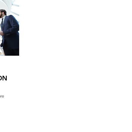
ON
bre