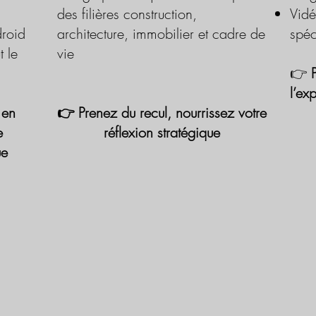
des filières construction,
Vidé
roid
architecture, immobilier et cadre de
spéc
t le
vie
👉
l’ex
 en
👉 Prenez du recul, nourrissez votre
e
réflexion stratégique
ue