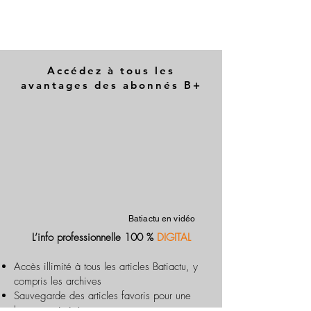
Accédez à tous les
avantages des abonnés B+
Batiactu en vidéo
L’info professionnelle 100 %
DIGITAL
Accès illimité à tous les articles Batiactu, y
compris les archives
Sauvegarde des articles favoris pour une
lecture optimisée