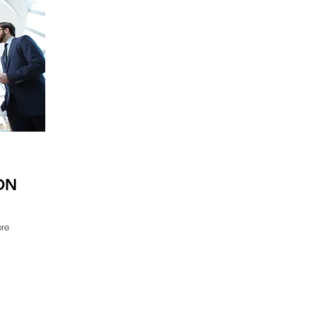
ON
bre