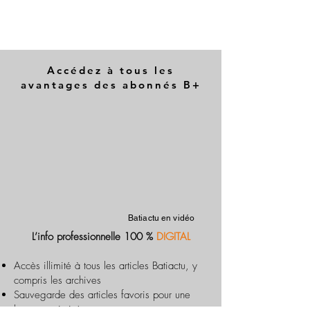
Accédez à tous les
avantages des abonnés B+
Batiactu en vidéo
L’info professionnelle 100 %
DIGITAL
Accès illimité à tous les articles Batiactu, y
compris les archives
Sauvegarde des articles favoris pour une
lecture optimisée