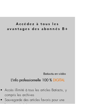
Accédez à tous les
avantages des abonnés B+
Batiactu en vidéo
L’info professionnelle 100 %
DIGITAL
Accès illimité à tous les articles Batiactu, y
compris les archives
Sauvegarde des articles favoris pour une
lecture optimisée