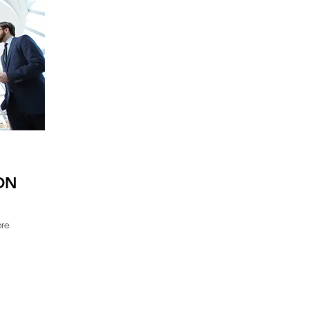
ON
bre