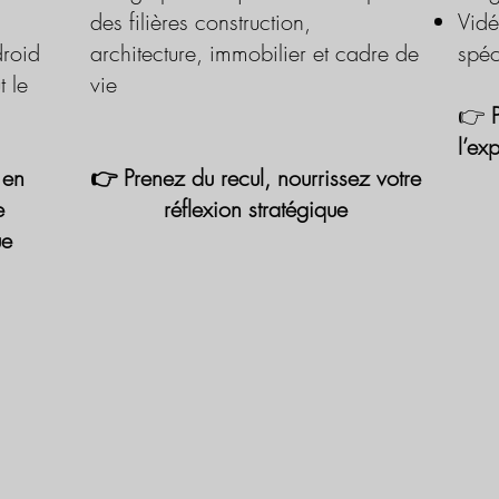
des filières construction,
Vidé
roid
architecture, immobilier et cadre de
spéc
t le
vie
👉
l’ex
 en
👉 Prenez du recul, nourrissez votre
e
réflexion stratégique
ue