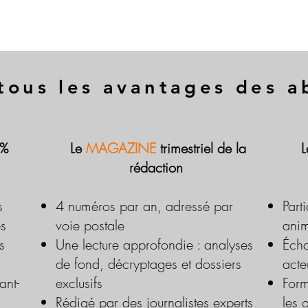
tous les avantages des 
 %
Le
MAGAZINE
trimestriel de la
rédaction
s
4 numéros par an, adressé par
Part
es
voie postale
anim
s
Une lecture approfondie : analyses
Écha
de fond, décryptages et dossiers
acte
ant-
exclusifs
Form
Rédigé par des journalistes experts
les 