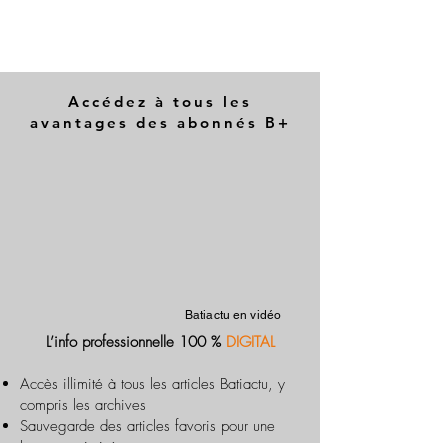
Accédez à tous les
avantages des abonnés B+
Batiactu en vidéo
L’info professionnelle 100 %
DIGITAL
Accès illimité à tous les articles Batiactu, y
compris les archives
Sauvegarde des articles favoris pour une
lecture optimisée