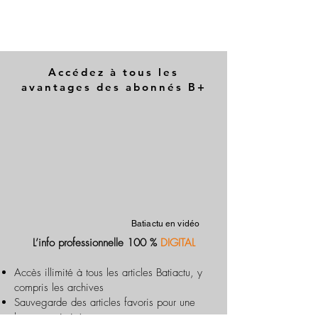
Accédez à tous les
avantages des abonnés B+
Batiactu en vidéo
L’info professionnelle 100 %
DIGITAL
Accès illimité à tous les articles Batiactu, y
compris les archives
Sauvegarde des articles favoris pour une
lecture optimisée