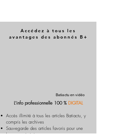
Accédez à tous les
avantages des abonnés B+
Batiactu en vidéo
L’info professionnelle 100 %
DIGITAL
Accès illimité à tous les articles Batiactu, y
compris les archives
Sauvegarde des articles favoris pour une
lecture optimisée