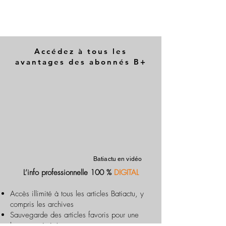
Accédez à tous les
avantages des abonnés B+
Batiactu en vidéo
L’info professionnelle 100 %
DIGITAL
Accès illimité à tous les articles Batiactu, y
compris les archives
Sauvegarde des articles favoris pour une
lecture optimisée