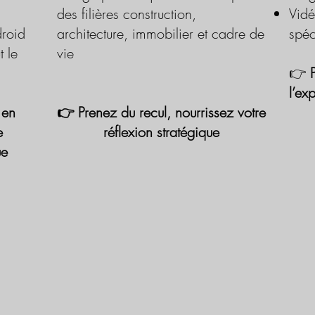
des filières construction,
Vidé
roid
architecture, immobilier et cadre de
spéc
t le
vie
👉
l’ex
 en
👉 Prenez du recul, nourrissez votre
e
réflexion stratégique
ue