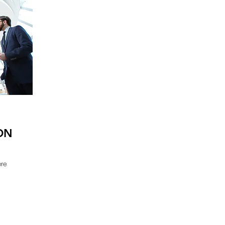
ON
bre