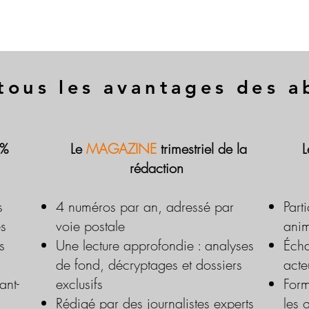
tous les avantages des 
 %
Le
MAGAZINE
trimestriel de la
rédaction
s
4 numéros par an, adressé par
Part
es
voie postale
anim
s
Une lecture approfondie : analyses
Écha
de fond, décryptages et dossiers
acte
ant-
exclusifs
Form
Rédigé par des journalistes experts
les 