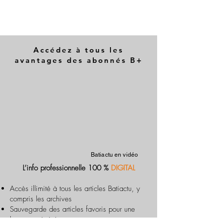
Accédez à tous les
avantages des abonnés B+
Batiactu en vidéo
L’info professionnelle 100 %
DIGITAL
Accès illimité à tous les articles Batiactu, y
compris les archives
Sauvegarde des articles favoris pour une
lecture optimisée