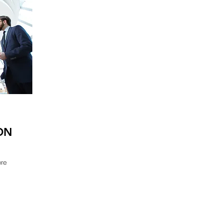
ON
bre