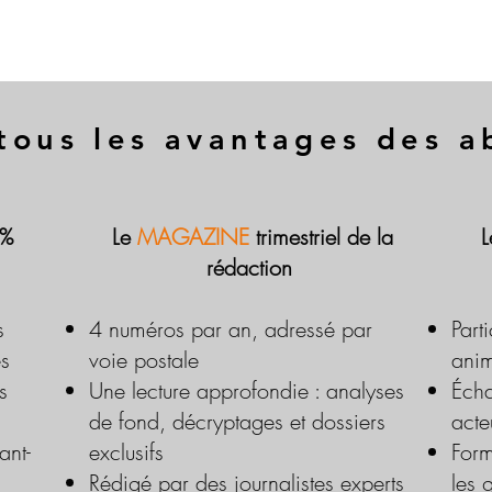
tous les avantages des 
 %
Le
MAGAZINE
trimestriel de la
rédaction
s
4 numéros par an, adressé par
Part
es
voie postale
anim
s
Une lecture approfondie : analyses
Écha
de fond, décryptages et dossiers
acte
ant-
exclusifs
Form
Rédigé par des journalistes experts
les 