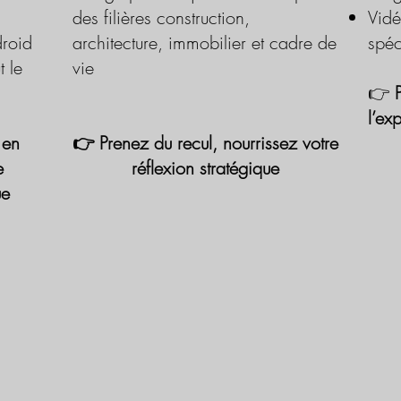
des filières construction,
Vidé
roid
architecture, immobilier et cadre de
spéc
t le
vie
👉
l’ex
 en
👉 Prenez du recul, nourrissez votre
e
réflexion stratégique
ue