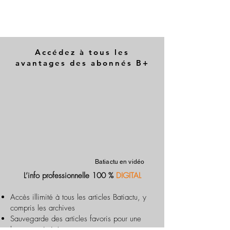
Accédez à tous les
avantages des abonnés B+
Batiactu en vidéo
L’info professionnelle 100 %
DIGITAL
Accès illimité à tous les articles Batiactu, y
compris les archives
Sauvegarde des articles favoris pour une
lecture optimisée