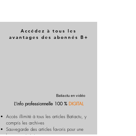
Accédez à tous les
avantages des abonnés B+
Batiactu en vidéo
L’info professionnelle 100 %
DIGITAL
Accès illimité à tous les articles Batiactu, y
compris les archives
Sauvegarde des articles favoris pour une
lecture optimisée