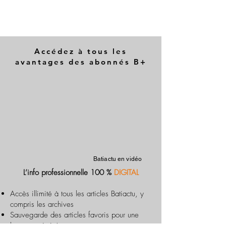
Accédez à tous les
avantages des abonnés B+
Batiactu en vidéo
L’info professionnelle 100 %
DIGITAL
Accès illimité à tous les articles Batiactu, y
compris les archives
Sauvegarde des articles favoris pour une
lecture optimisée