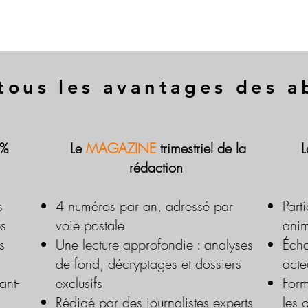
tous les avantages des 
 %
Le
MAGAZINE
trimestriel de la
rédaction
s
4 numéros par an, adressé par
Part
es
voie postale
anim
s
Une lecture approfondie : analyses
Écha
de fond, décryptages et dossiers
acte
ant-
exclusifs
Form
Rédigé par des journalistes experts
les 