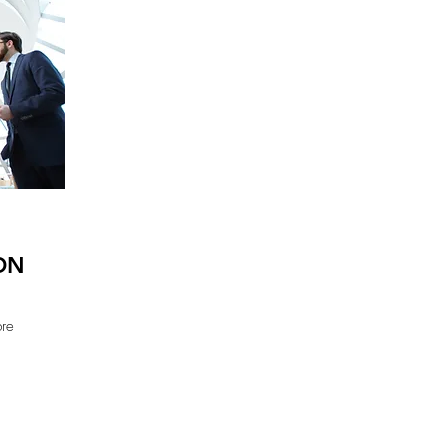
ON
bre