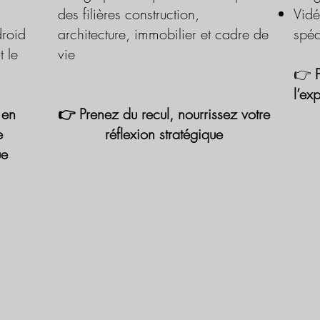
des filières construction,
Vidé
roid
architecture, immobilier et cadre de
spéc
t le
vie
👉
l’ex
 en
👉 Prenez du recul, nourrissez votre
e
réflexion stratégique
ue