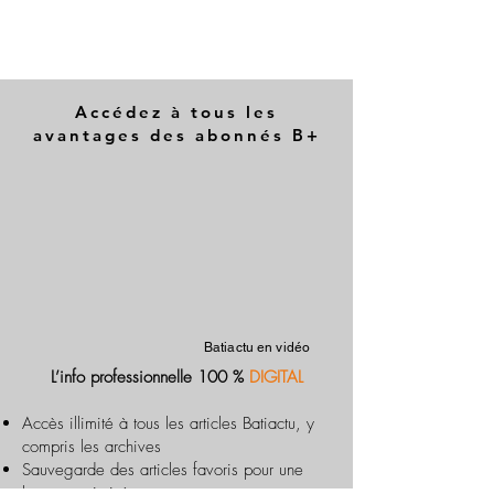
Accédez à tous les
avantages des abonnés B+
Batiactu en vidéo
L’info professionnelle 100 %
DIGITAL
Accès illimité à tous les articles Batiactu, y
compris les archives
Sauvegarde des articles favoris pour une
lecture optimisée