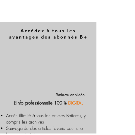
Accédez à tous les
avantages des abonnés B+
Batiactu en vidéo
L’info professionnelle 100 %
DIGITAL
Accès illimité à tous les articles Batiactu, y
compris les archives
Sauvegarde des articles favoris pour une
lecture optimisée